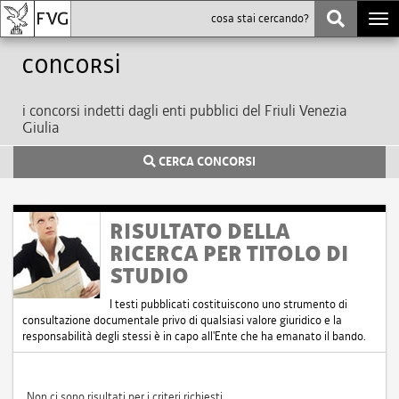
Togg
navi
Concorsi
i concorsi indetti dagli enti pubblici del Friuli Venezia
Giulia
CERCA CONCORSI
RISULTATO DELLA
RICERCA PER TITOLO DI
STUDIO
I testi pubblicati costituiscono uno strumento di
consultazione documentale privo di qualsiasi valore giuridico e la
responsabilità degli stessi è in capo all'Ente che ha emanato il bando.
Non ci sono risultati per i criteri richiesti.