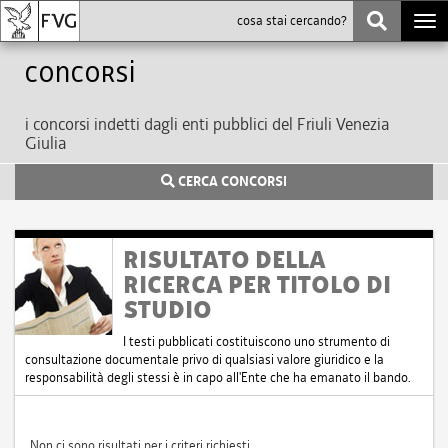
Togg
navi
Concorsi
i concorsi indetti dagli enti pubblici del Friuli Venezia
Giulia
CERCA CONCORSI
RISULTATO DELLA
RICERCA PER TITOLO DI
STUDIO
I testi pubblicati costituiscono uno strumento di
consultazione documentale privo di qualsiasi valore giuridico e la
responsabilità degli stessi è in capo all'Ente che ha emanato il bando.
Non ci sono risultati per i criteri richiesti.