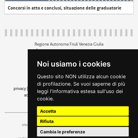
Concorsi in atto e conclusi, situazione delle graduatorie
Regione Autonoma Friuli Venezia Giulia
c.f. 80014930327; p.iva 00526040324
piazza Unità d'Italia 1 Trieste
Noi usiamo i cookies
+39 040 3771111
regione.friuliveneziagiulia@certregione.fvg.it
Questo sito NON utilizza alcun cookie
amministrazione trasparente
di profilazione. Se vuoi saperne di più
privacy
|
cookie
|
note legali
|
accessibilità
|
rss
|
dichiarazione di
leggi l'informativa estesa sull'uso dei
accessibilità
|
feedback
|
cambio preferenze cookie
cookie.
seguici su
Accetta
Rifiuta
ufficio stampa e comunicazione
sito a cura dell'
Cambia le preferenze