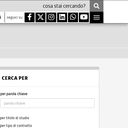
i
seguici su
Toggle
navigation
CERCA PER
per parola chiave
per titolo di studio
per tipo di contratto