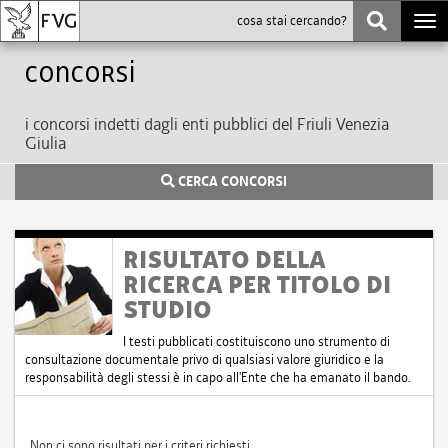
Togg
navi
Concorsi
i concorsi indetti dagli enti pubblici del Friuli Venezia
Giulia
CERCA CONCORSI
RISULTATO DELLA
RICERCA PER TITOLO DI
STUDIO
I testi pubblicati costituiscono uno strumento di
consultazione documentale privo di qualsiasi valore giuridico e la
responsabilità degli stessi è in capo all'Ente che ha emanato il bando.
Non ci sono risultati per i criteri richiesti.