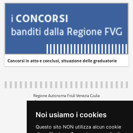
Concorsi in atto e conclusi, situazione delle graduatorie
Regione Autonoma Friuli Venezia Giulia
c.f. 80014930327; p.iva 00526040324
piazza Unità d'Italia 1 Trieste
Noi usiamo i cookies
+39 040 3771111
regione.friuliveneziagiulia@certregione.fvg.it
Questo sito NON utilizza alcun cookie
amministrazione trasparente