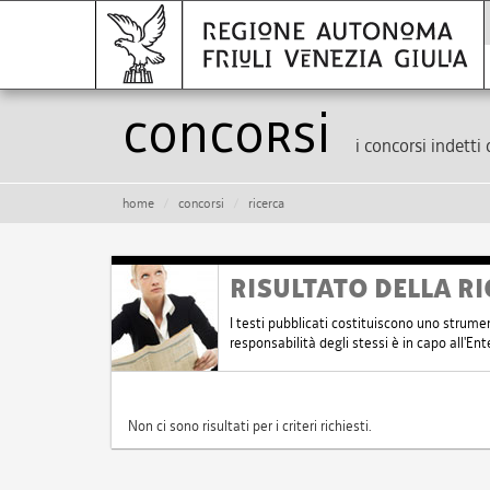
Concorsi
i concorsi indetti 
home
concorsi
ricerca
RISULTATO DELLA RI
I testi pubblicati costituiscono uno strume
responsabilità degli stessi è in capo all'E
Non ci sono risultati per i criteri richiesti.