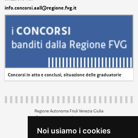
info.concorsi.aall@regione.fvg.it
Concorsi in atto e conclusi, situazione delle graduatorie
Regione Autonoma Friuli Venezia Giulia
c.f. 80014930327; p.iva 00526040324
piazza Unità d'Italia 1 Trieste
Noi usiamo i cookies
+39 040 3771111
regione.friuliveneziagiulia@certregione.fvg.it