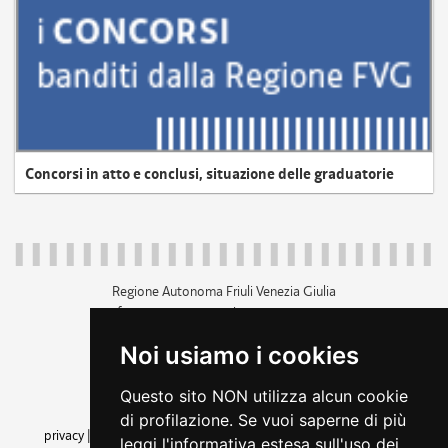
Concorsi in atto e conclusi, situazione delle graduatorie
Regione Autonoma Friuli Venezia Giulia
c.f. 80014930327; p.iva 00526040324
piazza Unità d'Italia 1 Trieste
Noi usiamo i cookies
+39 040 3771111
regione.friuliveneziagiulia@certregione.fvg.it
Questo sito NON utilizza alcun cookie
amministrazione trasparente
di profilazione. Se vuoi saperne di più
privacy
|
cookie
|
note legali
|
accessibilità
|
rss
|
dichiarazione di
leggi l'informativa estesa sull'uso dei