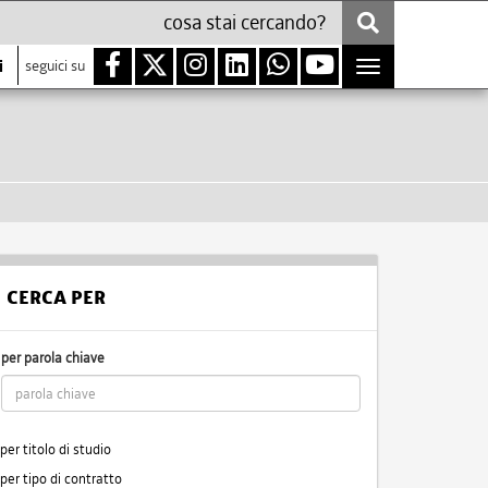
i
seguici su
Toggle
navigation
CERCA PER
per parola chiave
per titolo di studio
per tipo di contratto