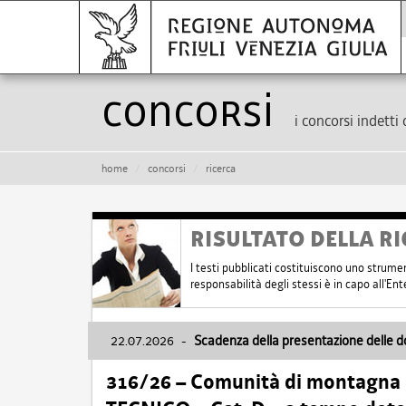
Concorsi
i concorsi indetti 
home
concorsi
ricerca
RISULTATO DELLA RI
I testi pubblicati costituiscono uno strume
responsabilità degli stessi è in capo all'E
22.07.2026
-
Scadenza della presentazione delle 
316/26 – Comunità di montagna