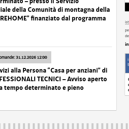
minato – presso il Servizio
oriale della Comunità di montagna della
o “REHOME” finanziato dal programma
is
pe
de
i
domande: 31.12.2026 12:00
izi alla Persona “Casa per anziani” di
ROFESSIONALI TECNICI – Avviso aperto
 a tempo determinato e pieno