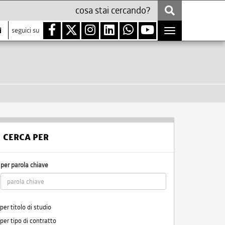
i
seguici su
Toggle
navigation
CERCA PER
per parola chiave
per titolo di studio
per tipo di contratto