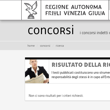
Concorsi
i concorsi indetti 
home
concorsi
ricerca
RISULTATO DELLA RI
I testi pubblicati costituiscono uno strume
responsabilità degli stessi è in capo all'E
Non ci sono risultati per i criteri richiesti.