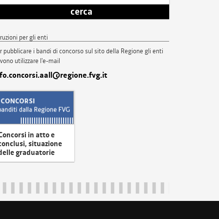
cerca
truzioni per gli enti
r pubblicare i bandi di concorso sul sito della Regione gli enti
vono utilizzare l'e-mail
nfo.concorsi.aall@regione.fvg.it
Concorsi in atto e
conclusi, situazione
delle graduatorie
uliveneziagiulia@certregione.fvg.it