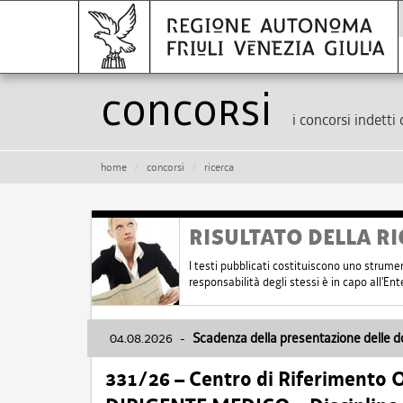
Concorsi
i concorsi indetti 
home
concorsi
ricerca
RISULTATO DELLA RI
I testi pubblicati costituiscono uno strume
responsabilità degli stessi è in capo all'E
04.08.2026
-
Scadenza della presentazione delle 
331/26 – Centro di Riferimento 