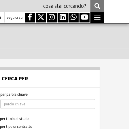
i
seguici su
Toggle
navigation
CERCA PER
per parola chiave
per titolo di studio
per tipo di contratto