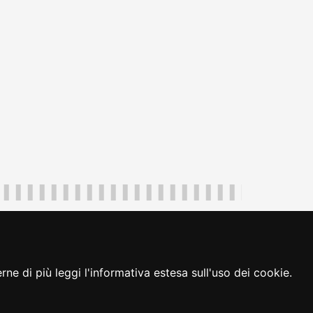
uliveneziagiulia@certregione.fvg.it
ambio preferenze cookie
|
loginFVG
ne di più leggi l'informativa estesa sull'uso dei cookie.
seguici su