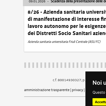
09.01.2026
-
Scadenza della presentazione delle 
8/26 - Azienda sanitaria universi
di manifestazione di interesse fin
lavoro autonomo per le esigenze 
dei Distretti Socio Sanitari azien
Azienda sanitaria universitaria Friuli Centrale (ASU FC)
c.f. 80014930327; p.iva 005260
Noi 
amministrazione trasparente
|
privacy
|
cookie
|
note 
Questo 
Accett