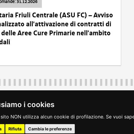
domande: 31.12.2026
taria Friuli Centrale (ASU FC) – Avviso
alizzato all’attivazione di contratti di
delle Aree Cure Primarie nell’ambito
dali
Regione Autonoma Friuli Venezia Giulia
40324
|
piazza Unità d'Italia 1 Trieste
|
+39 040 3771111
|
regione.fri
usiamo i cookies
legali
|
accessibilità
|
rss
|
dichiarazione di accessibilità
|
feedback
|
c
sito NON utilizza alcun cookie di profilazione. Se vuoi saper
a
Rifiuta
Cambia le preferenze