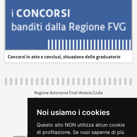
Concorsi in atto e conclusi, situazione delle graduatorie
Regione Autonoma Friuli Venezia Giulia
c.f. 80014930327; p.iva 00526040324
piazza Unità d'Italia 1 Trieste
Noi usiamo i cookies
+39 040 3771111
regione.friuliveneziagiulia@certregione.fvg.it
Questo sito NON utilizza alcun cookie
amministrazione trasparente
di profilazione. Se vuoi saperne di più
privacy
|
cookie
|
note legali
|
accessibilità
|
rss
|
dichiarazione di