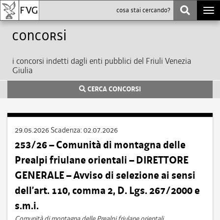
Togg
navi
Concorsi
i concorsi indetti dagli enti pubblici del Friuli Venezia
Giulia
CERCA CONCORSI
29.05.2026
Scadenza:
02.07.2026
253/26 – Comunità di montagna delle
Prealpi friulane orientali – DIRETTORE
GENERALE – Avviso di selezione ai sensi
dell’art. 110, comma 2, D. Lgs. 267/2000 e
s.m.i.
Comunità di montagna delle Prealpi friulane orientali