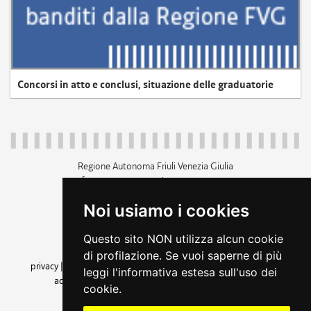
Concorsi in atto e conclusi, situazione delle graduatorie
Regione Autonoma Friuli Venezia Giulia
c.f. 80014930327; p.iva 00526040324
piazza Unità d'Italia 1 Trieste
Noi usiamo i cookies
+39 040 3771111
regione.friuliveneziagiulia@certregione.fvg.it
Questo sito NON utilizza alcun cookie
amministrazione trasparente
di profilazione. Se vuoi saperne di più
privacy
|
cookie
|
note legali
|
accessibilità
|
rss
|
dichiarazione di
leggi l'informativa estesa sull'uso dei
accessibilità
|
feedback
|
cambio preferenze cookie
cookie.
seguici su