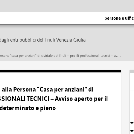
persone e uffic
dagli enti pubblici del Friuli Venezia Giulia
 cividale del friuli – profili professionali tecnici – avviso aperto per il reclutamento temporaneo a tempo determinato e pieno
 alla Persona “Casa per anziani” di
SSIONALI TECNICI – Avviso aperto per il
determinato e pieno