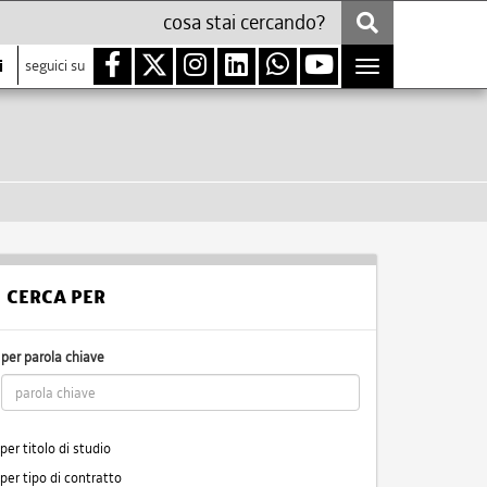
i
seguici su
Toggle
navigation
CERCA PER
per parola chiave
per titolo di studio
per tipo di contratto