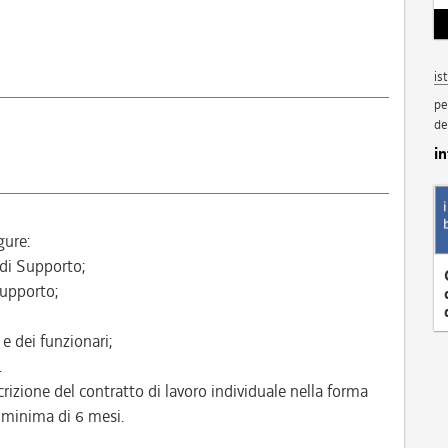
is
pe
de
i
gure:
 di Supporto;
Supporto;
 e dei funzionari;
.
crizione del contratto di lavoro individuale nella forma
 minima di 6 mesi.