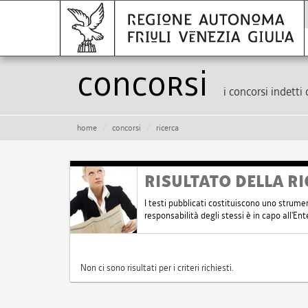
Concorsi
i concorsi indetti 
home
concorsi
ricerca
RISULTATO DELLA RI
I testi pubblicati costituiscono uno strume
responsabilità degli stessi è in capo all'E
Non ci sono risultati per i criteri richiesti.