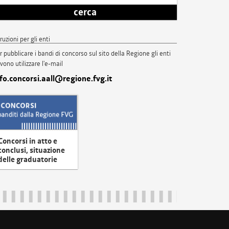
cerca
truzioni per gli enti
r pubblicare i bandi di concorso sul sito della Regione gli enti
vono utilizzare l'e-mail
nfo.concorsi.aall@regione.fvg.it
Concorsi in atto e
conclusi, situazione
delle graduatorie
uliveneziagiulia@certregione.fvg.it