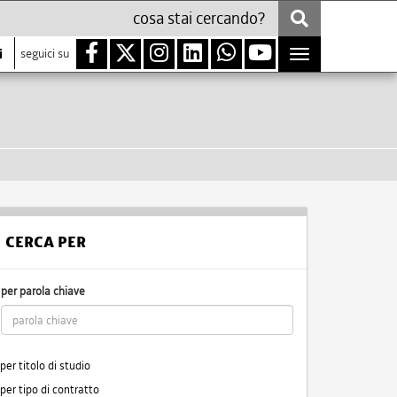
i
seguici su
Toggle
navigation
CERCA PER
per parola chiave
per titolo di studio
per tipo di contratto