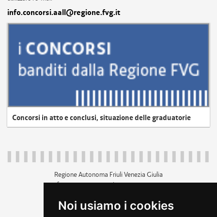
info.concorsi.aall@regione.fvg.it
Concorsi in atto e conclusi, situazione delle graduatorie
Regione Autonoma Friuli Venezia Giulia
c.f. 80014930327; p.iva 00526040324
piazza Unità d'Italia 1 Trieste
Noi usiamo i cookies
+39 040 3771111
regione.friuliveneziagiulia@certregione.fvg.it