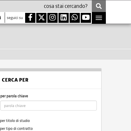
i
seguici su
Toggle
navigation
CERCA PER
per parola chiave
per titolo di studio
per tipo di contratto