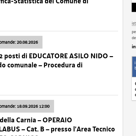
fica-Statistica del Comune di
is
pe
de
domande: 20.08.2026
i
 2 posti di EDUCATORE ASILO NIDO –
nido comunale – Procedura di
domande: 18.09.2026 12:00
della Carnia – OPERAIO
US – Cat. B – presso l’Area Tecnico