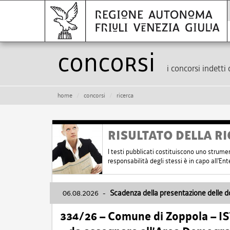
Concorsi
i concorsi indetti 
home
concorsi
ricerca
RISULTATO DELLA RI
I testi pubblicati costituiscono uno strume
responsabilità degli stessi è in capo all'E
06.08.2026
-
Scadenza della presentazione delle 
334/26 – Comune di Zoppola – 