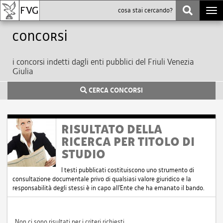
Togg
navi
Concorsi
i concorsi indetti dagli enti pubblici del Friuli Venezia
Giulia
CERCA CONCORSI
RISULTATO DELLA
RICERCA PER TITOLO DI
STUDIO
I testi pubblicati costituiscono uno strumento di
consultazione documentale privo di qualsiasi valore giuridico e la
responsabilità degli stessi è in capo all'Ente che ha emanato il bando.
Non ci sono risultati per i criteri richiesti.