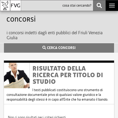
Togg
navi
Concorsi
i concorsi indetti dagli enti pubblici del Friuli Venezia
Giulia
CERCA CONCORSI
RISULTATO DELLA
RICERCA PER TITOLO DI
STUDIO
I testi pubblicati costituiscono uno strumento di
consultazione documentale privo di qualsiasi valore giuridico e la
responsabilità degli stessi è in capo all'Ente che ha emanato il bando.
Non ci sono risultati per i criteri richiesti.