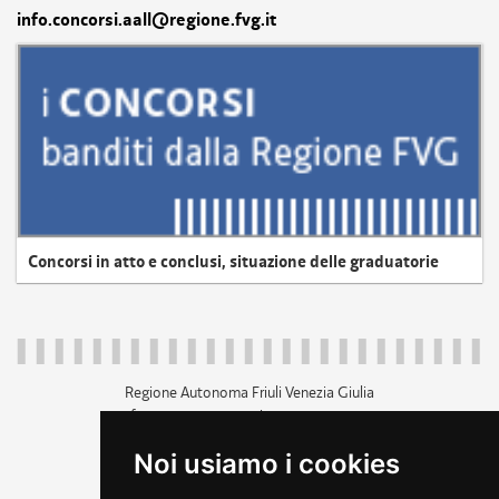
info.concorsi.aall@regione.fvg.it
Concorsi in atto e conclusi, situazione delle graduatorie
Regione Autonoma Friuli Venezia Giulia
c.f. 80014930327; p.iva 00526040324
piazza Unità d'Italia 1 Trieste
Noi usiamo i cookies
+39 040 3771111
regione.friuliveneziagiulia@certregione.fvg.it