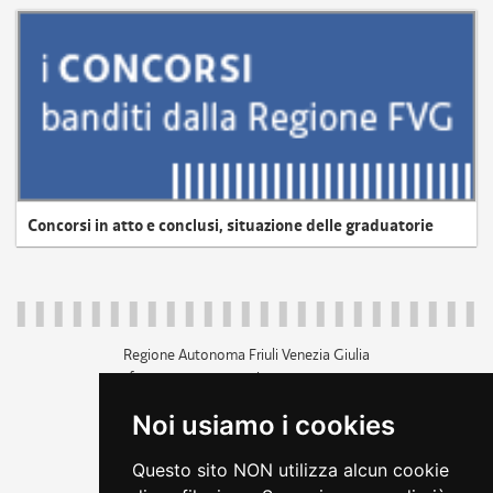
Concorsi in atto e conclusi, situazione delle graduatorie
Regione Autonoma Friuli Venezia Giulia
c.f. 80014930327; p.iva 00526040324
piazza Unità d'Italia 1 Trieste
Noi usiamo i cookies
+39 040 3771111
regione.friuliveneziagiulia@certregione.fvg.it
Questo sito NON utilizza alcun cookie
amministrazione trasparente