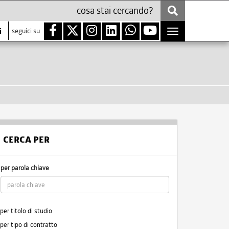
i
seguici su
Toggle
navigation
CERCA PER
per parola chiave
per titolo di studio
per tipo di contratto