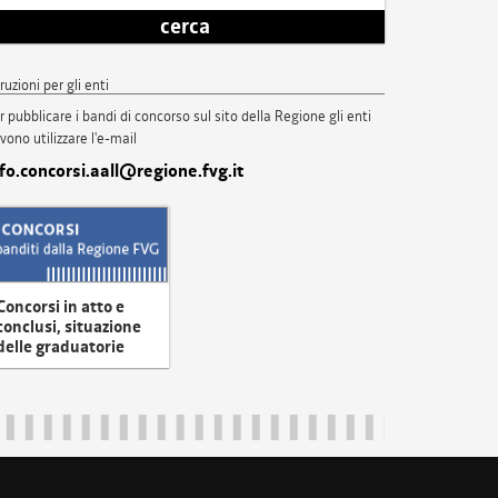
cerca
truzioni per gli enti
r pubblicare i bandi di concorso sul sito della Regione gli enti
vono utilizzare l'e-mail
nfo.concorsi.aall@regione.fvg.it
Concorsi in atto e
conclusi, situazione
delle graduatorie
uliveneziagiulia@certregione.fvg.it