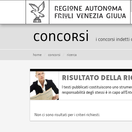
Concorsi
i concorsi indetti 
home
concorsi
ricerca
RISULTATO DELLA RI
I testi pubblicati costituiscono uno strume
responsabilità degli stessi è in capo all'E
Non ci sono risultati per i criteri richiesti.