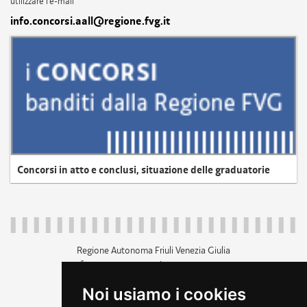
utilizzare l'e-mail
info.concorsi.aall@regione.fvg.it
Concorsi in atto e conclusi, situazione delle graduatorie
Regione Autonoma Friuli Venezia Giulia
c.f. 80014930327; p.iva 00526040324
piazza Unità d'Italia 1 Trieste
Noi usiamo i cookies
+39 040 3771111