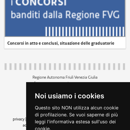
Concorsi in atto e conclusi, situazione delle graduatorie
Regione Autonoma Friuli Venezia Giulia
c.f. 80014930327; p.iva 00526040324
piazza Unità d'Italia 1 Trieste
Noi usiamo i cookies
+39 040 3771111
regione.friuliveneziagiulia@certregione.fvg.it
Questo sito NON utilizza alcun cookie
amministrazione trasparente
di profilazione. Se vuoi saperne di più
privacy
|
cookie
|
note legali
|
accessibilità
|
rss
|
dichiarazione di
leggi l'informativa estesa sull'uso dei
accessibilità
|
feedback
|
cambio preferenze cookie
cookie.