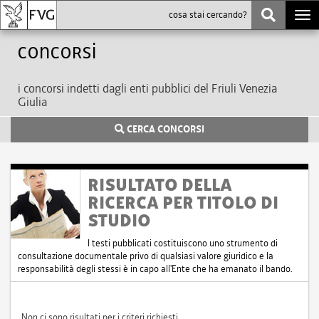
Togg
navi
Concorsi
i concorsi indetti dagli enti pubblici del Friuli Venezia
Giulia
CERCA CONCORSI
RISULTATO DELLA
RICERCA PER TITOLO DI
STUDIO
I testi pubblicati costituiscono uno strumento di
consultazione documentale privo di qualsiasi valore giuridico e la
responsabilità degli stessi è in capo all'Ente che ha emanato il bando.
Non ci sono risultati per i criteri richiesti.