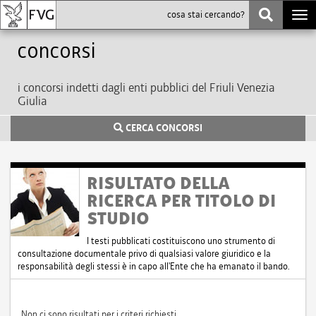
Togg
navi
Concorsi
i concorsi indetti dagli enti pubblici del Friuli Venezia
Giulia
CERCA CONCORSI
RISULTATO DELLA
RICERCA PER TITOLO DI
STUDIO
I testi pubblicati costituiscono uno strumento di
consultazione documentale privo di qualsiasi valore giuridico e la
responsabilità degli stessi è in capo all'Ente che ha emanato il bando.
Non ci sono risultati per i criteri richiesti.