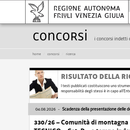
Concorsi
i concorsi indetti 
home
concorsi
ricerca
RISULTATO DELLA RI
I testi pubblicati costituiscono uno strume
responsabilità degli stessi è in capo all'E
04.08.2026
-
Scadenza della presentazione delle 
330/26 – Comunità di montagna