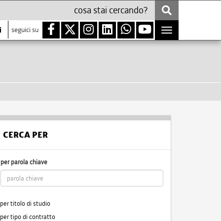
i
seguici su
Toggle
navigation
CERCA PER
per parola chiave
per titolo di studio
per tipo di contratto