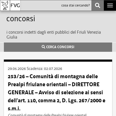
Togg
navi
Concorsi
i concorsi indetti dagli enti pubblici del Friuli Venezia
Giulia
CERCA CONCORSI
29.05.2026
Scadenza:
02.07.2026
253/26 – Comunità di montagna delle
Prealpi friulane orientali – DIRETTORE
GENERALE – Avviso di selezione ai sensi
dell’art. 110, comma 2, D. Lgs. 267/2000 e
s.m.i.
Comunità di montagna delle Prealpi friulane orientali