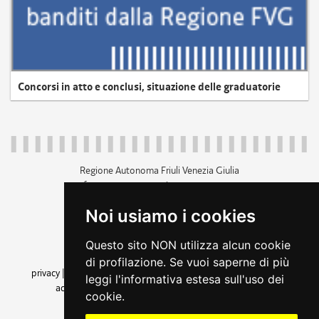
Concorsi in atto e conclusi, situazione delle graduatorie
Regione Autonoma Friuli Venezia Giulia
c.f. 80014930327; p.iva 00526040324
piazza Unità d'Italia 1 Trieste
Noi usiamo i cookies
+39 040 3771111
regione.friuliveneziagiulia@certregione.fvg.it
Questo sito NON utilizza alcun cookie
amministrazione trasparente
di profilazione. Se vuoi saperne di più
privacy
|
cookie
|
note legali
|
accessibilità
|
rss
|
dichiarazione di
leggi l'informativa estesa sull'uso dei
accessibilità
|
feedback
|
cambio preferenze cookie
cookie.
seguici su