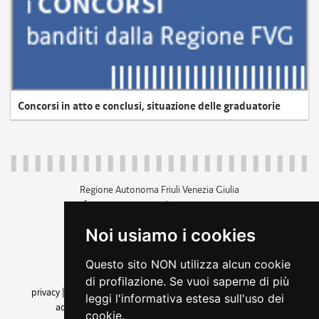
Concorsi in atto e conclusi, situazione delle graduatorie
Regione Autonoma Friuli Venezia Giulia
c.f. 80014930327; p.iva 00526040324
piazza Unità d'Italia 1 Trieste
Noi usiamo i cookies
+39 040 3771111
regione.friuliveneziagiulia@certregione.fvg.it
Questo sito NON utilizza alcun cookie
amministrazione trasparente
di profilazione. Se vuoi saperne di più
privacy
|
cookie
|
note legali
|
accessibilità
|
rss
|
dichiarazione di
leggi l'informativa estesa sull'uso dei
accessibilità
|
feedback
|
cambio preferenze cookie
cookie.