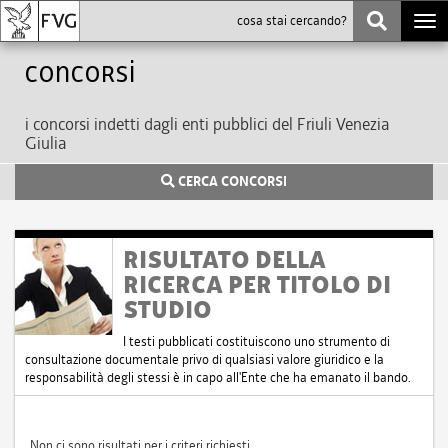
Togg
navi
Concorsi
i concorsi indetti dagli enti pubblici del Friuli Venezia
Giulia
CERCA CONCORSI
RISULTATO DELLA
RICERCA PER TITOLO DI
STUDIO
I testi pubblicati costituiscono uno strumento di
consultazione documentale privo di qualsiasi valore giuridico e la
responsabilità degli stessi è in capo all'Ente che ha emanato il bando.
Non ci sono risultati per i criteri richiesti.