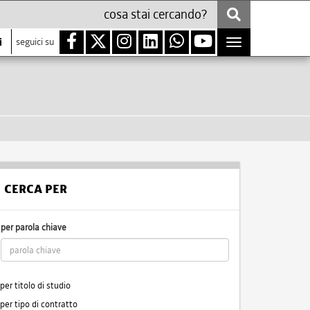
i
seguici su
Toggle
navigation
CERCA PER
per parola chiave
per titolo di studio
per tipo di contratto