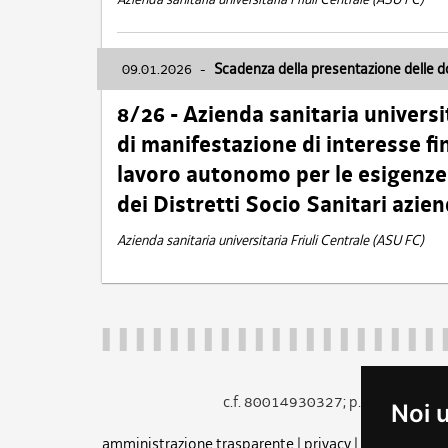
09.01.2026
-
Scadenza della presentazione delle 
8/26 - Azienda sanitaria universi
di manifestazione di interesse fin
lavoro autonomo per le esigenze 
dei Distretti Socio Sanitari azien
Azienda sanitaria universitaria Friuli Centrale (ASU FC)
c.f. 80014930327; p.iva 005260
Noi 
amministrazione trasparente
|
privacy
|
cookie
|
note 