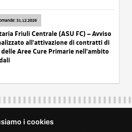
domande: 31.12.2026
taria Friuli Centrale (ASU FC) – Avviso
alizzato all’attivazione di contratti di
delle Aree Cure Primarie nell’ambito
dali
Regione Autonoma Friuli Venezia Giulia
40324
|
piazza Unità d'Italia 1 Trieste
|
+39 040 3771111
|
regione.fri
usiamo i cookies
legali
|
accessibilità
|
rss
|
dichiarazione di accessibilità
|
feedback
|
c