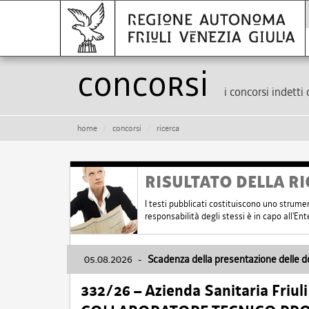
Concorsi
i concorsi indetti 
home
concorsi
ricerca
RISULTATO DELLA RI
I testi pubblicati costituiscono uno strume
responsabilità degli stessi è in capo all'E
05.08.2026
-
Scadenza della presentazione delle 
332/26 – Azienda Sanitaria Friul