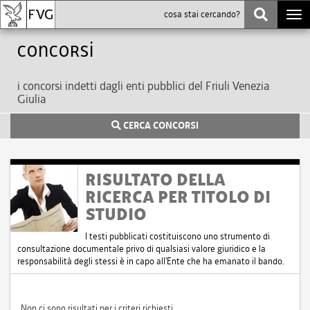
Togg
navi
Concorsi
i concorsi indetti dagli enti pubblici del Friuli Venezia
Giulia
CERCA CONCORSI
RISULTATO DELLA
RICERCA PER TITOLO DI
STUDIO
I testi pubblicati costituiscono uno strumento di
consultazione documentale privo di qualsiasi valore giuridico e la
responsabilità degli stessi è in capo all'Ente che ha emanato il bando.
Non ci sono risultati per i criteri richiesti.