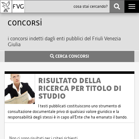
Togg
navi
Concorsi
i concorsi indetti dagli enti pubblici del Friuli Venezia
Giulia
CERCA CONCORSI
RISULTATO DELLA
RICERCA PER TITOLO DI
STUDIO
I testi pubblicati costituiscono uno strumento di
consultazione documentale privo di qualsiasi valore giuridico e la
responsabilità degli stessi è in capo all'Ente che ha emanato il bando.
Non ci sono risultati per i criteri richiesti.