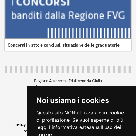
Concorsi in atto e conclusi, situazione delle graduatorie
Regione Autonoma Friuli Venezia Giulia
c.f. 80014930327; p.iva 00526040324
piazza Unità d'Italia 1 Trieste
Noi usiamo i cookies
+39 040 3771111
regione.friuliveneziagiulia@certregione.fvg.it
Questo sito NON utilizza alcun cookie
amministrazione trasparente
di profilazione. Se vuoi saperne di più
privacy
|
cookie
|
note legali
|
accessibilità
|
rss
|
dichiarazione di
leggi l'informativa estesa sull'uso dei
accessibilità
|
feedback
|
cambio preferenze cookie
cookie.