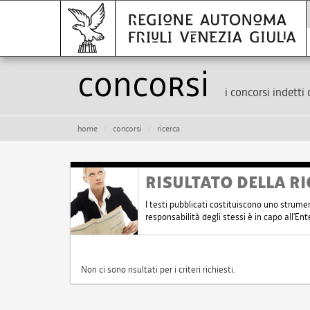
Concorsi
i concorsi indetti 
home
concorsi
ricerca
RISULTATO DELLA RI
I testi pubblicati costituiscono uno strume
responsabilità degli stessi è in capo all'E
Non ci sono risultati per i criteri richiesti.