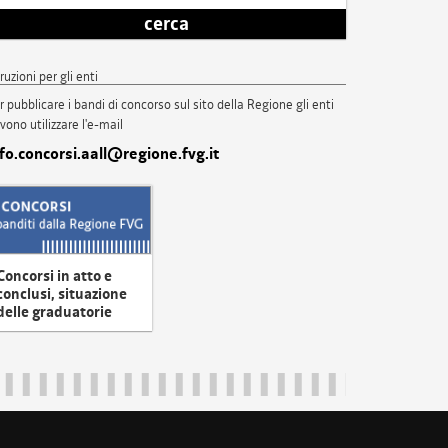
cerca
truzioni per gli enti
r pubblicare i bandi di concorso sul sito della Regione gli enti
vono utilizzare l'e-mail
nfo.concorsi.aall@regione.fvg.it
Concorsi in atto e
conclusi, situazione
delle graduatorie
uliveneziagiulia@certregione.fvg.it