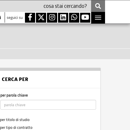
i
seguici su
Toggle
navigation
CERCA PER
per parola chiave
per titolo di studio
per tipo di contratto