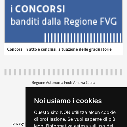
Concorsi in atto e conclusi, situazione delle graduatorie
Regione Autonoma Friuli Venezia Giulia
c.f. 80014930327; p.iva 00526040324
piazza Unità d'Italia 1 Trieste
Noi usiamo i cookies
+39 040 3771111
regione.friuliveneziagiulia@certregione.fvg.it
Questo sito NON utilizza alcun cookie
amministrazione trasparente
di profilazione. Se vuoi saperne di più
privacy
|
cookie
|
note legali
|
accessibilità
|
rss
|
dichiarazione di
leggi l'informativa estesa sull'uso dei