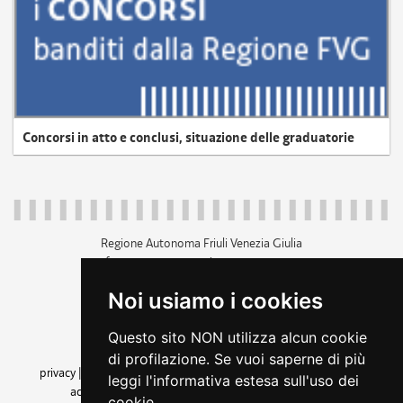
Concorsi in atto e conclusi, situazione delle graduatorie
Regione Autonoma Friuli Venezia Giulia
c.f. 80014930327; p.iva 00526040324
piazza Unità d'Italia 1 Trieste
Noi usiamo i cookies
+39 040 3771111
regione.friuliveneziagiulia@certregione.fvg.it
Questo sito NON utilizza alcun cookie
amministrazione trasparente
di profilazione. Se vuoi saperne di più
privacy
|
cookie
|
note legali
|
accessibilità
|
rss
|
dichiarazione di
leggi l'informativa estesa sull'uso dei
accessibilità
|
feedback
|
cambio preferenze cookie
cookie.