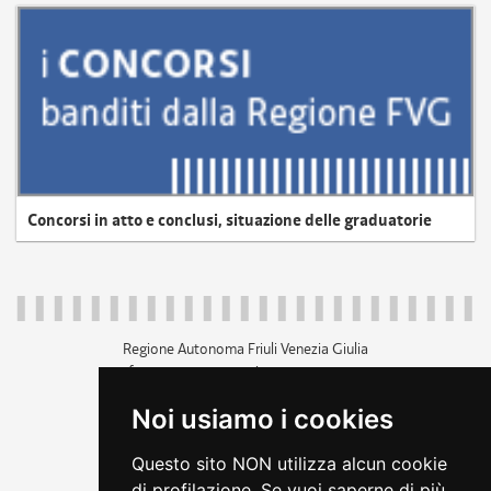
Concorsi in atto e conclusi, situazione delle graduatorie
Regione Autonoma Friuli Venezia Giulia
c.f. 80014930327; p.iva 00526040324
piazza Unità d'Italia 1 Trieste
Noi usiamo i cookies
+39 040 3771111
regione.friuliveneziagiulia@certregione.fvg.it
Questo sito NON utilizza alcun cookie
amministrazione trasparente
di profilazione. Se vuoi saperne di più