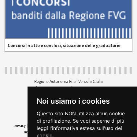
Concorsi in atto e conclusi, situazione delle graduatorie
Regione Autonoma Friuli Venezia Giulia
c.f. 80014930327; p.iva 00526040324
piazza Unità d'Italia 1 Trieste
Noi usiamo i cookies
+39 040 3771111
regione.friuliveneziagiulia@certregione.fvg.it
Questo sito NON utilizza alcun cookie
amministrazione trasparente
di profilazione. Se vuoi saperne di più
privacy
|
cookie
|
note legali
|
accessibilità
|
rss
|
dichiarazione di
leggi l'informativa estesa sull'uso dei
accessibilità
|
feedback
|
cambio preferenze cookie
cookie.