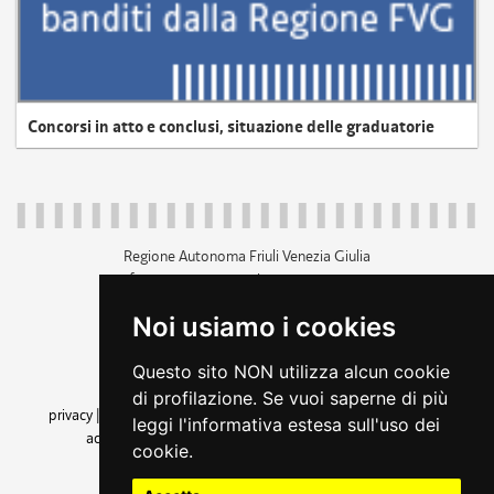
Concorsi in atto e conclusi, situazione delle graduatorie
Regione Autonoma Friuli Venezia Giulia
c.f. 80014930327; p.iva 00526040324
piazza Unità d'Italia 1 Trieste
Noi usiamo i cookies
+39 040 3771111
regione.friuliveneziagiulia@certregione.fvg.it
Questo sito NON utilizza alcun cookie
amministrazione trasparente
di profilazione. Se vuoi saperne di più
privacy
|
cookie
|
note legali
|
accessibilità
|
rss
|
dichiarazione di
leggi l'informativa estesa sull'uso dei
accessibilità
|
feedback
|
cambio preferenze cookie
cookie.
seguici su