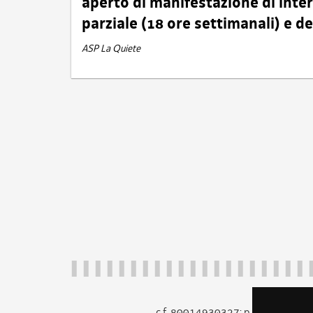
aperto di manifestazione di int
parziale (18 ore settimanali) e 
ASP La Quiete
c.f. 80014930327; p.iva 005260