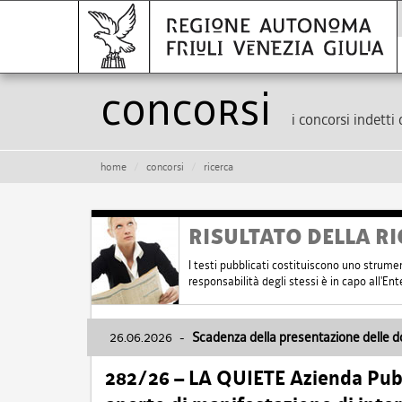
Concorsi
i concorsi indetti 
home
concorsi
ricerca
RISULTATO DELLA RI
I testi pubblicati costituiscono uno strume
responsabilità degli stessi è in capo all'E
26.06.2026
-
Scadenza della presentazione delle 
282/26 – LA QUIETE Azienda Pubbl