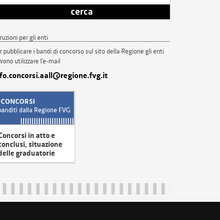
cerca
truzioni per gli enti
r pubblicare i bandi di concorso sul sito della Regione gli enti
vono utilizzare l'e-mail
nfo.concorsi.aall@regione.fvg.it
Concorsi in atto e
conclusi, situazione
delle graduatorie
uliveneziagiulia@certregione.fvg.it