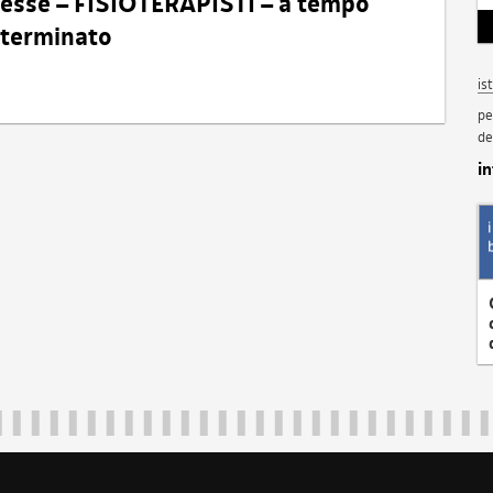
eresse – FISIOTERAPISTI – a tempo
determinato
is
pe
de
i
Regione Autonoma Friuli Venezia Giulia
40324
|
piazza Unità d'Italia 1 Trieste
|
+39 040 3771111
|
regione.fri