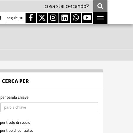
i
seguici su
Toggle
navigation
CERCA PER
per parola chiave
per titolo di studio
per tipo di contratto