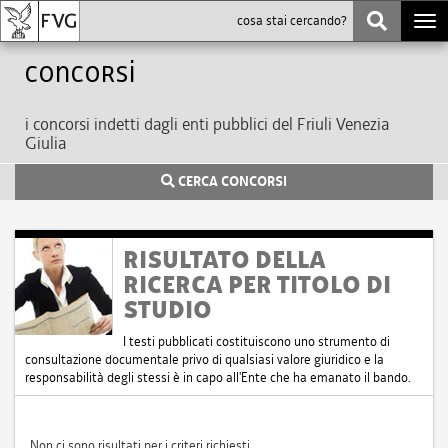
Togg
navi
Concorsi
i concorsi indetti dagli enti pubblici del Friuli Venezia
Giulia
CERCA CONCORSI
RISULTATO DELLA
RICERCA PER TITOLO DI
STUDIO
I testi pubblicati costituiscono uno strumento di
consultazione documentale privo di qualsiasi valore giuridico e la
responsabilità degli stessi è in capo all'Ente che ha emanato il bando.
Non ci sono risultati per i criteri richiesti.