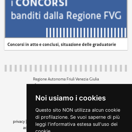
Concorsi in atto e conclusi, situazione delle graduatorie
Regione Autonoma Friuli Venezia Giulia
c.f. 80014930327; p.iva 00526040324
piazza Unità d'Italia 1 Trieste
Noi usiamo i cookies
+39 040 3771111
regione.friuliveneziagiulia@certregione.fvg.it
Questo sito NON utilizza alcun cookie
amministrazione trasparente
di profilazione. Se vuoi saperne di più
privacy
|
cookie
|
note legali
|
accessibilità
|
rss
|
dichiarazione di
leggi l'informativa estesa sull'uso dei
accessibilità
|
feedback
|
cambio preferenze cookie
cookie.