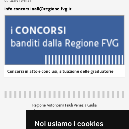
utilizzare l'e-mail
info.concorsi.aall@regione.fvg.it
Concorsi in atto e conclusi, situazione delle graduatorie
Regione Autonoma Friuli Venezia Giulia
c.f. 80014930327; p.iva 00526040324
piazza Unità d'Italia 1 Trieste
Noi usiamo i cookies
+39 040 3771111