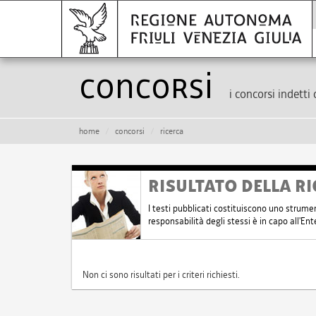
Concorsi
i concorsi indetti 
home
concorsi
ricerca
RISULTATO DELLA RI
I testi pubblicati costituiscono uno strume
responsabilità degli stessi è in capo all'E
Non ci sono risultati per i criteri richiesti.