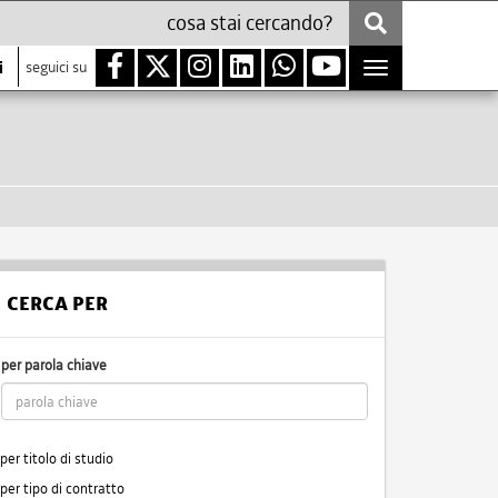
i
seguici su
Toggle
navigation
CERCA PER
per parola chiave
per titolo di studio
per tipo di contratto