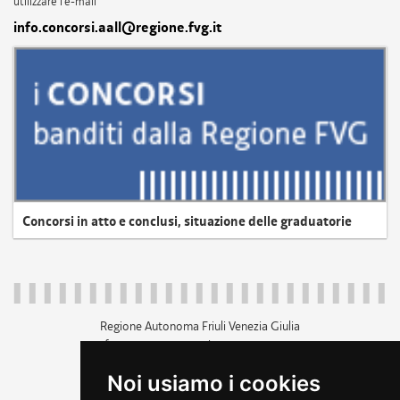
utilizzare l'e-mail
info.concorsi.aall@regione.fvg.it
Concorsi in atto e conclusi, situazione delle graduatorie
Regione Autonoma Friuli Venezia Giulia
c.f. 80014930327; p.iva 00526040324
piazza Unità d'Italia 1 Trieste
Noi usiamo i cookies
+39 040 3771111