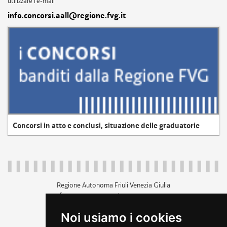
utilizzare l'e-mail
info.concorsi.aall@regione.fvg.it
Concorsi in atto e conclusi, situazione delle graduatorie
Regione Autonoma Friuli Venezia Giulia
c.f. 80014930327; p.iva 00526040324
piazza Unità d'Italia 1 Trieste
Noi usiamo i cookies
+39 040 3771111