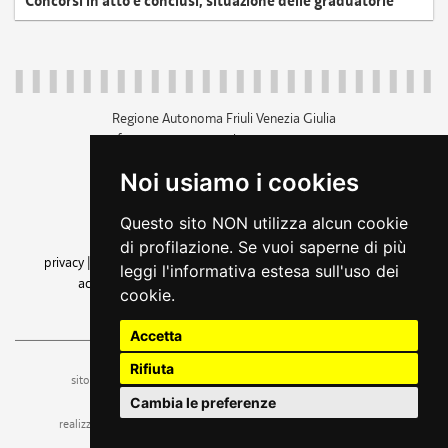
Concorsi in atto e conclusi, situazione delle graduatorie
Regione Autonoma Friuli Venezia Giulia
c.f. 80014930327; p.iva 00526040324
piazza Unità d'Italia 1 Trieste
Noi usiamo i cookies
+39 040 3771111
regione.friuliveneziagiulia@certregione.fvg.it
Questo sito NON utilizza alcun cookie
amministrazione trasparente
di profilazione. Se vuoi saperne di più
privacy
|
cookie
|
note legali
|
accessibilità
|
rss
|
dichiarazione di
leggi l'informativa estesa sull'uso dei
accessibilità
|
feedback
|
cambio preferenze cookie
cookie.
seguici su
Accetta
Rifiuta
ufficio stampa e comunicazione
sito a cura dell'
Cambia le preferenze
realizzazione
web design