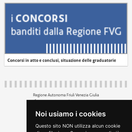
Concorsi in atto e conclusi, situazione delle graduatorie
Regione Autonoma Friuli Venezia Giulia
c.f. 80014930327; p.iva 00526040324
piazza Unità d'Italia 1 Trieste
Noi usiamo i cookies
+39 040 3771111
regione.friuliveneziagiulia@certregione.fvg.it
Questo sito NON utilizza alcun cookie
amministrazione trasparente